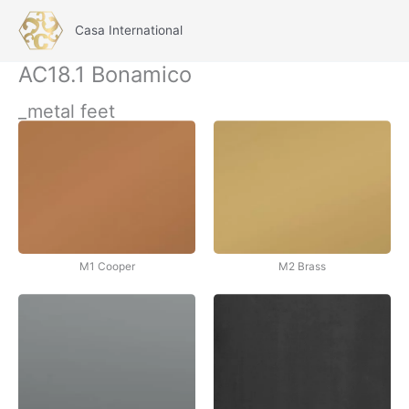
İçeriğe
atla
Casa International
Main
AC18.1 Bonamico
Menu
_metal feet
M1 Cooper
M2 Brass