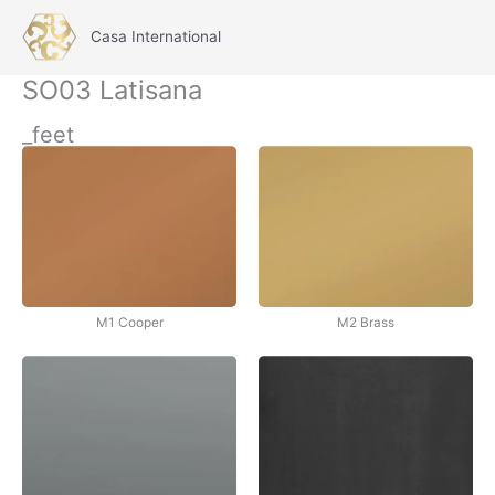
İçeriğe
atla
Casa International
Main
SO03 Latisana
Menu
_feet
M1 Cooper
M2 Brass