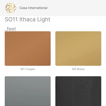
İçeriğe
atla
Casa International
Main
SO11 Ithaca Light
Menu
_feet
M1 Cooper
M2 Brass